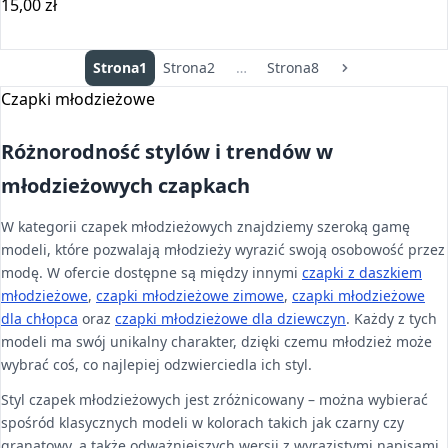
15,00
zł
Wybierz opcje
Stronicowanie wpisów
Strona
1
Strona
2
…
Strona
8
Czapki młodzieżowe
Różnorodność stylów i trendów w
młodzieżowych czapkach
W kategorii czapek młodzieżowych znajdziemy szeroką gamę
modeli, które pozwalają młodzieży wyrazić swoją osobowość przez
modę. W ofercie dostępne są między innymi
czapki z daszkiem
młodzieżowe
,
czapki młodzieżowe zimowe
,
czapki młodzieżowe
dla chłopca
oraz
czapki młodzieżowe dla dziewczyn
. Każdy z tych
modeli ma swój unikalny charakter, dzięki czemu młodzież może
wybrać coś, co najlepiej odzwierciedla ich styl.
Styl czapek młodzieżowych jest zróżnicowany – można wybierać
spośród klasycznych modeli w kolorach takich jak czarny czy
granatowy, a także odważniejszych wersji z wyrazistymi napisami,