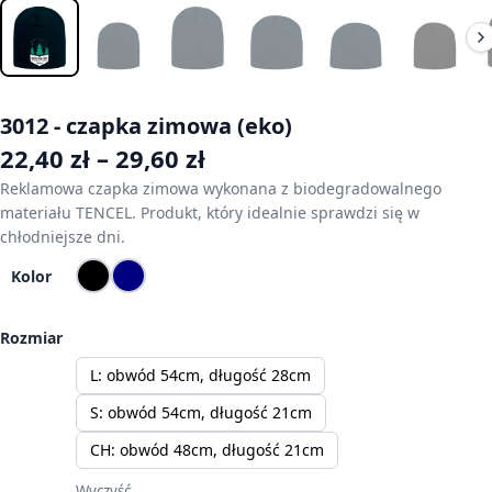
3012 - czapka zimowa (eko)
Zakres cen: od 22,40 zł 
22,40
zł
–
29,60
zł
Reklamowa czapka zimowa wykonana z biodegradowalnego
materiału TENCEL. Produkt, który idealnie sprawdzi się w
chłodniejsze dni.
Kolor
Rozmiar
M: obwód 54cm, długość 24cm
L: obwód 54cm, długość 28cm
S: obwód 54cm, długość 21cm
CH: obwód 48cm, długość 21cm
Wyczyść