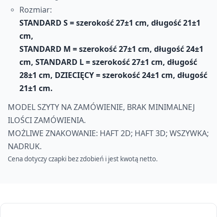
Rozmiar:
STANDARD S = szerokość 27
±1
cm, długość 21
±1
cm,
STANDARD M = szerokość 27
±1
cm, długość
24
±1
cm,
STANDARD L = szerokość 27
±1
cm, długość
28
±1
cm,
DZIECIĘCY = szerokość 24
±1
cm, długość
21
±1
cm.
MODEL SZYTY NA ZAMÓWIENIE, BRAK MINIMALNEJ
ILOŚCI ZAMÓWIENIA.
MOŻLIWE ZNAKOWANIE: HAFT 2D; HAFT 3D; WSZYWKA;
NADRUK.
Cena dotyczy czapki bez zdobień i jest kwotą netto.