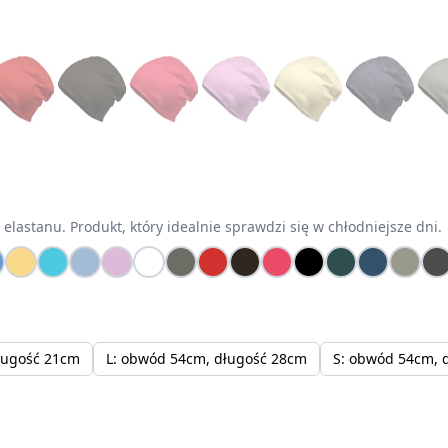
do 18,80 zł
astanu. Produkt, który idealnie sprawdzi się w chłodniejsze dni.
ługość 21cm
L: obwód 54cm, długość 28cm
S: obwód 54cm, 