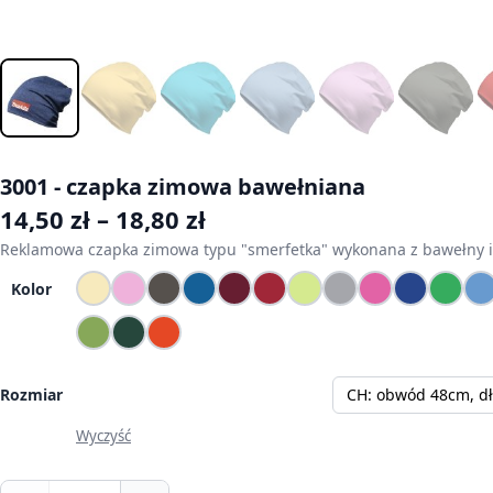
3001 - czapka zimowa bawełniana
Zakres cen: od 14,50 zł 
14,50
zł
–
18,80
zł
Reklamowa czapka zimowa typu "smerfetka" wykonana z bawełny i el
Kolor
Rozmiar
M: obwód 54cm, długość 24cm
CH: obwód 48cm, d
Wyczyść