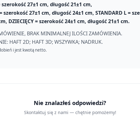
 szerokość 27
±1 cm
, długość 21
±1
cm,
 szerokość 27
±1
cm, długość
24
±1
cm,
STANDARD L = sze
cm,
DZIECIĘCY = szerokość 24
±1
cm, długość
21
±1
cm.
MÓWIENIE, BRAK MINIMALNEJ ILOŚCI ZAMÓWIENIA.
E: HAFT 2D; HAFT 3D; WSZYWKA; NADRUK
.
obień i jest kwotą netto.
Nie znalazłeś odpowiedzi?
Skontaktuj się z nami — chętnie pomożemy!
Skontaktuj się z nami