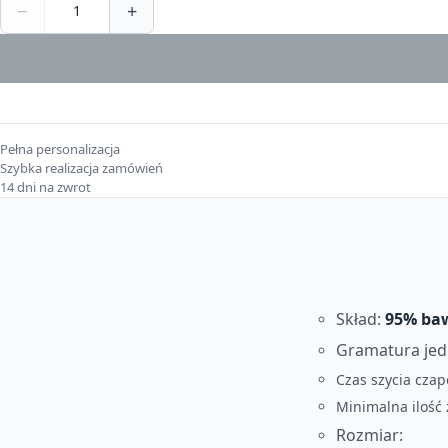
−
+
Pełna personalizacja
Szybka realizacja zamówień
14 dni na zwrot
Skład:
95% baw
Gramatura jed
Czas szycia czap
Minimalna ilość
Rozmiar: