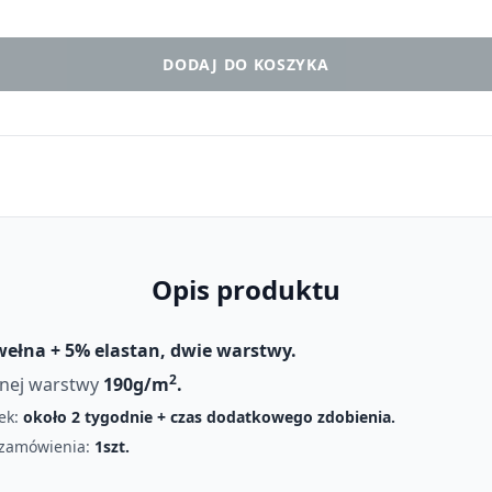
DODAJ DO KOSZYKA
Opis produktu
ełna + 5% elastan, dwie warstwy.
2
nej warstwy
190g/m
.
ek:
około 2 tygodnie + czas dodatkowego zdobienia.
 zamówienia:
1szt.