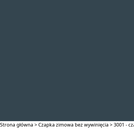
Strona główna
>
Czapka zimowa bez wywinięcia
>
3001 - c