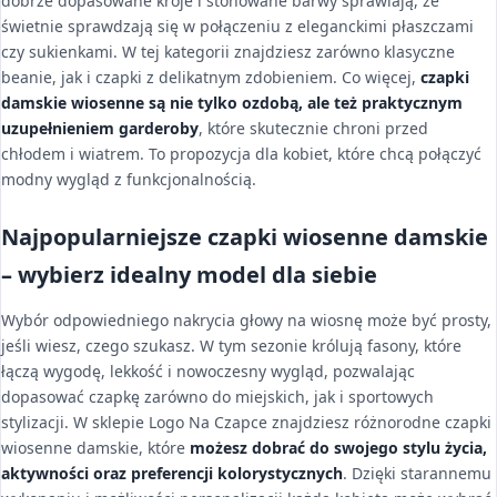
dobrze dopasowane kroje i stonowane barwy sprawiają, że
świetnie sprawdzają się w połączeniu z eleganckimi płaszczami
czy sukienkami. W tej kategorii znajdziesz zarówno klasyczne
beanie, jak i czapki z delikatnym zdobieniem. Co więcej,
czapki
damskie wiosenne są nie tylko ozdobą, ale też praktycznym
uzupełnieniem garderoby
, które skutecznie chroni przed
chłodem i wiatrem. To propozycja dla kobiet, które chcą połączyć
modny wygląd z funkcjonalnością.
Najpopularniejsze czapki wiosenne damskie
– wybierz idealny model dla siebie
Wybór odpowiedniego nakrycia głowy na wiosnę może być prosty,
jeśli wiesz, czego szukasz. W tym sezonie królują fasony, które
łączą wygodę, lekkość i nowoczesny wygląd, pozwalając
dopasować czapkę zarówno do miejskich, jak i sportowych
stylizacji. W sklepie Logo Na Czapce znajdziesz różnorodne czapki
wiosenne damskie, które
możesz dobrać do swojego stylu życia,
aktywności oraz preferencji kolorystycznych
. Dzięki starannemu