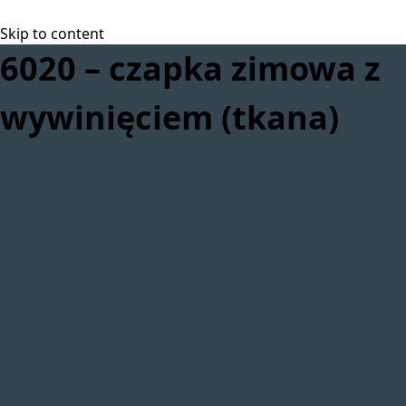
Skip to content
6020 – czapka zimowa z
wywinięciem (tkana)