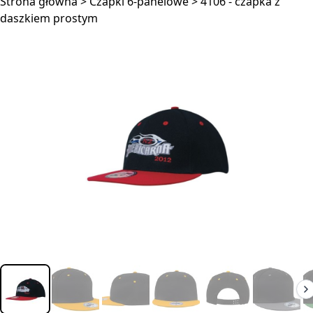
Strona główna
>
Czapki 6-panelowe
>
4106 - czapka z
daszkiem prostym