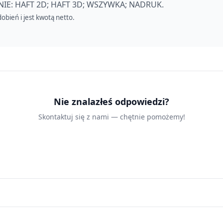
E: HAFT 2D; HAFT 3D; WSZYWKA; NADRUK.
obień i jest kwotą netto.
Nie znalazłeś odpowiedzi?
Skontaktuj się z nami — chętnie pomożemy!
Skontaktuj się z nami