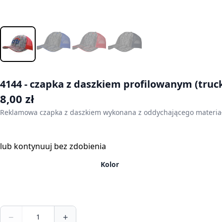
4144 - czapka z daszkiem profilowanym (truc
8,00
zł
Reklamowa czapka z daszkiem wykonana z oddychającego materiału P
Skonfiguruj czapkę
lub
kontynuuj bez zdobienia
Kolor
−
+