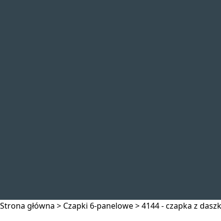
Strona główna
>
Czapki 6-panelowe
>
4144 - czapka z dasz